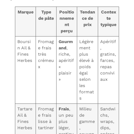
Marque
Type
Positio
Tendan
Contex
de pâte
nneme
ce de
te
nt
prix
typique
perçu
Boursi
Fromag
Gourm
Légère
Apéritif
n Ail &
e frais
and
,
ment
,
Fines
très
riche,
plus
gratins,
Herbes
crémeu
apéritif
élevé à
farces,
x
«
poids
repas
plaisir
égal
convivi
»
selon
aux
les
format
s
Tartare
Fromag
Frais
,
Milieu
Sandwi
Ail &
e frais
un peu
de
chs,
Fines
lisse à
plus
gamme
wraps,
Herbes
tartiner
léger,
,
dips,