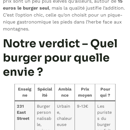
prix sont un peu plus élevés qu’ailleurs, autour de
15
euros le burger seul
, mais la qualité justifie l’addition.
C’est l’option chic, celle qu’on choisit pour un pique-
nique gastronomique les pieds dans l’herbe face aux
montagnes.
Notre verdict – Quel
burger pour quelle
envie ?
Enseig
Spécial
Ambia
Prix
Pour
ne
ité
nce
moyen
qui ?
231
Burger
Urbain
9-13€
Les
East
person
e,
puriste
Street
nalisab
chaleur
s du
le,
euse
burger