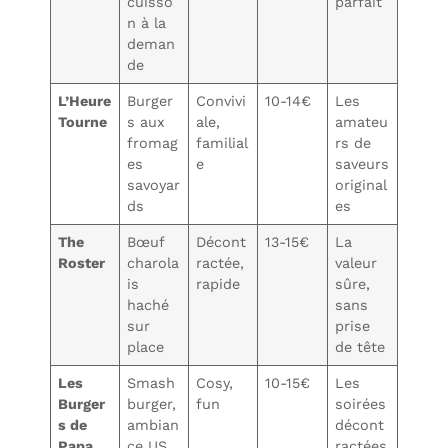
cuisso
parfait
n à la
deman
de
L’Heure
Burger
Convivi
10-14€
Les
Tourne
s aux
ale,
amateu
fromag
familial
rs de
es
e
saveurs
savoyar
original
ds
es
The
Bœuf
Décont
13-15€
La
Roster
charola
ractée,
valeur
is
rapide
sûre,
haché
sans
sur
prise
place
de tête
Les
Smash
Cosy,
10-15€
Les
Burger
burger,
fun
soirées
s de
ambian
décont
Papa
ce US
ractées