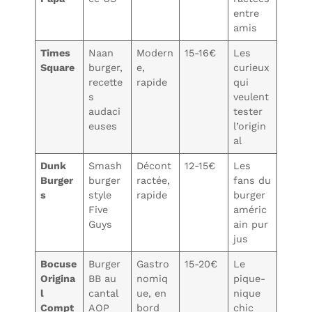
entre
amis
Times
Naan
Modern
15-16€
Les
Square
burger,
e,
curieux
recette
rapide
qui
s
veulent
audaci
tester
euses
l’origin
al
Dunk
Smash
Décont
12-15€
Les
Burger
burger
ractée,
fans du
s
style
rapide
burger
Five
améric
Guys
ain pur
jus
Bocuse
Burger
Gastro
15-20€
Le
Origina
BB au
nomiq
pique-
l
cantal
ue, en
nique
Compt
AOP
bord
chic