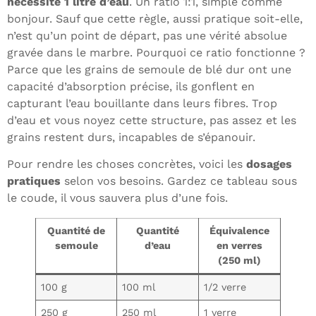
nécessite 1 litre d’eau
. Un ratio 1:1, simple comme
bonjour. Sauf que cette règle, aussi pratique soit-elle,
n’est qu’un point de départ, pas une vérité absolue
gravée dans le marbre. Pourquoi ce ratio fonctionne ?
Parce que les grains de semoule de blé dur ont une
capacité d’absorption précise, ils gonflent en
capturant l’eau bouillante dans leurs fibres. Trop
d’eau et vous noyez cette structure, pas assez et les
grains restent durs, incapables de s’épanouir.
Pour rendre les choses concrètes, voici les
dosages
pratiques
selon vos besoins. Gardez ce tableau sous
le coude, il vous sauvera plus d’une fois.
Quantité de
Quantité
Équivalence
semoule
d’eau
en verres
(250 ml)
100 g
100 ml
1/2 verre
250 g
250 ml
1 verre