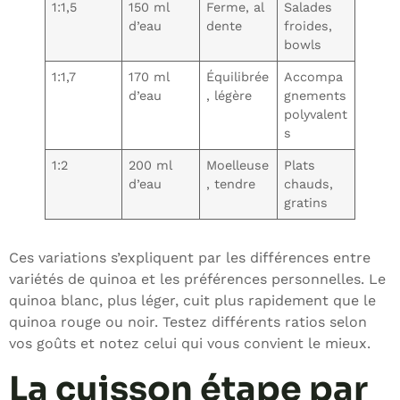
1:1,5
150 ml
Ferme, al
Salades
d’eau
dente
froides,
bowls
1:1,7
170 ml
Équilibrée
Accompa
d’eau
, légère
gnements
polyvalent
s
1:2
200 ml
Moelleuse
Plats
d’eau
, tendre
chauds,
gratins
Ces variations s’expliquent par les différences entre
variétés de quinoa et les préférences personnelles. Le
quinoa blanc, plus léger, cuit plus rapidement que le
quinoa rouge ou noir. Testez différents ratios selon
vos goûts et notez celui qui vous convient le mieux.
La cuisson étape par