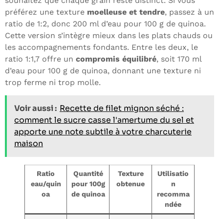
souhaitez que chaque grain reste distinct. Si vous
préférez une texture
moelleuse et tendre
, passez à un
ratio de 1:2, donc 200 ml d’eau pour 100 g de quinoa.
Cette version s’intègre mieux dans les plats chauds ou
les accompagnements fondants. Entre les deux, le
ratio 1:1,7 offre un
compromis équilibré
, soit 170 ml
d’eau pour 100 g de quinoa, donnant une texture ni
trop ferme ni trop molle.
Voir aussi :
Recette de filet mignon séché :
comment le sucre casse l'amertume du sel et
apporte une note subtile à votre charcuterie
maison
Ratio
Quantité
Texture
Utilisatio
eau/quin
pour 100g
obtenue
n
oa
de quinoa
recomma
ndée