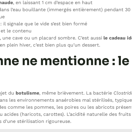
chaude
, en laissant 1 cm d’espace en haut
ans l’eau bouillante (immergés entièrement) pendant 30
que
 il signale que le vide s’est bien formé
 et le contenu
er, une cave ou un placard sombre. C’est aussi
le cadeau idé
plein hiver, c’est bien plus qu’un dessert.
nne ne mentionne : le
ujet du
botulisme
, même brièvement. La bactérie
Clostri
ns les environnements anaérobies mal stérilisés, typiqu
cides comme les pommes, les poires ou les abricots prése
acides (haricots, carottes). L’acidité naturelle des fruits 
d’une stérilisation rigoureuse.