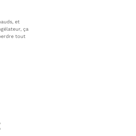
hauds, et
ngélateur, ça
perdre tout
t