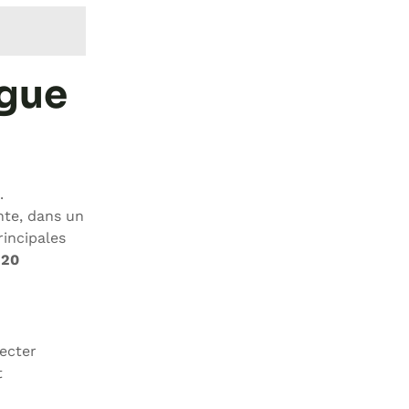
ngue
.
nte, dans un
rincipales
 20
fecter
t