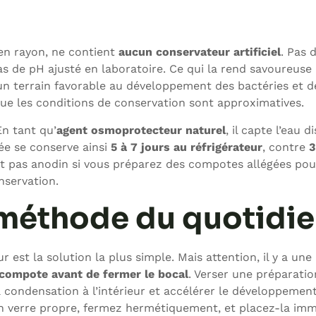
en rayon, ne contient
aucun conservateur artificiel
. Pas 
s de pH ajusté en laboratoire. Ce qui la rend savoureuse 
ée un terrain favorable au développement des bactéries et d
que les conditions de conservation sont approximatives.
En tant qu’
agent osmoprotecteur naturel
, il capte l’eau d
ée se conserve ainsi
5 à 7 jours au réfrigérateur
, contre
3
est pas anodin si vous préparez des compotes allégées pou
nservation.
a méthode du quotidi
est la solution la plus simple. Mais attention, il y a une
a compote avant de fermer le bocal
. Verser une préparati
 condensation à l’intérieur et accélérer le développemen
l en verre propre, fermez hermétiquement, et placez-la i