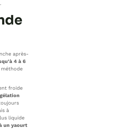
.
ande
anche après-
squ’à 4 à 6
la méthode
ent froide
gélation
 toujours
is à
us liquide
à un yaourt