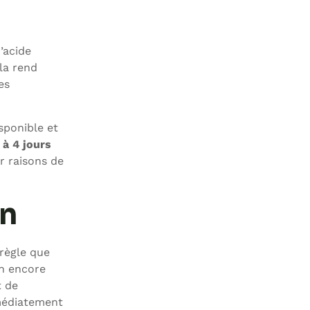
d’acide
la rend
es
isponible et
 à 4 jours
r raisons de
en
 règle que
on encore
t de
mmédiatement