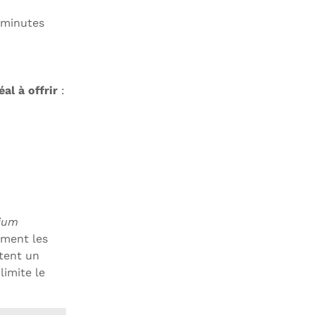
 minutes
al à offrir
:
dium
ement les
ntent un
limite le