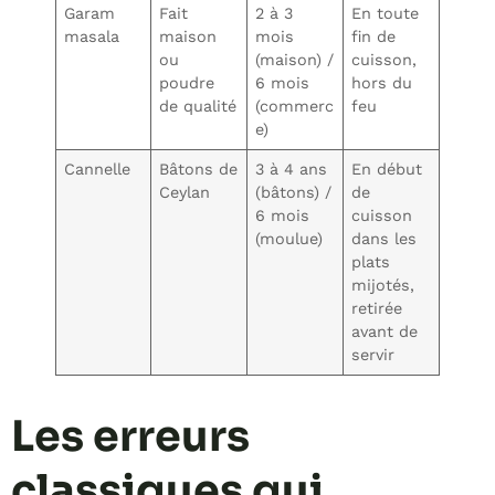
Garam
Fait
2 à 3
En toute
masala
maison
mois
fin de
ou
(maison) /
cuisson,
poudre
6 mois
hors du
de qualité
(commerc
feu
e)
Cannelle
Bâtons de
3 à 4 ans
En début
Ceylan
(bâtons) /
de
6 mois
cuisson
(moulue)
dans les
plats
mijotés,
retirée
avant de
servir
Les erreurs
classiques qui