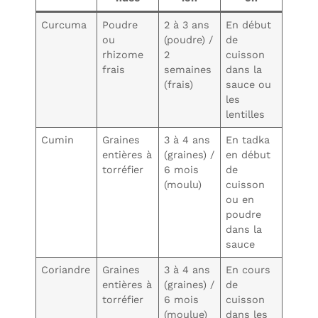
Curcuma
Poudre
2 à 3 ans
En début
ou
(poudre) /
de
rhizome
2
cuisson
frais
semaines
dans la
(frais)
sauce ou
les
lentilles
Cumin
Graines
3 à 4 ans
En tadka
entières à
(graines) /
en début
torréfier
6 mois
de
(moulu)
cuisson
ou en
poudre
dans la
sauce
Coriandre
Graines
3 à 4 ans
En cours
entières à
(graines) /
de
torréfier
6 mois
cuisson
(moulue)
dans les