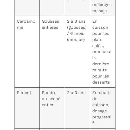
mélanges
masala
Cardamo
Gousses
2 à 3 ans
En
me
entières
(gousses)
cuisson
/ 6 mois
pour les
(moulue)
plats
salés,
moulue à
la
dernière
minute
pour les
desserts
Piment
Poudre
2 à 3 ans
En cours
ou séché
de
entier
cuisson,
dosage
progressi
f