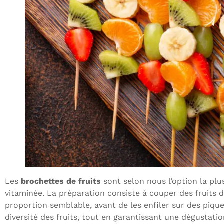
Les
brochettes de fruits
sont selon nous l’option la plu
vitaminée. La préparation consiste à couper des fruits 
proportion semblable, avant de les enfiler sur des piqu
diversité des fruits, tout en garantissant une dégustatio