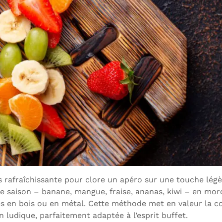
s rafraîchissante pour clore un apéro sur une touche légè
de saison – banane, mangue, fraise, ananas, kiwi – en mo
es en bois ou en métal. Cette méthode met en valeur la co
n ludique, parfaitement adaptée à l’esprit buffet.