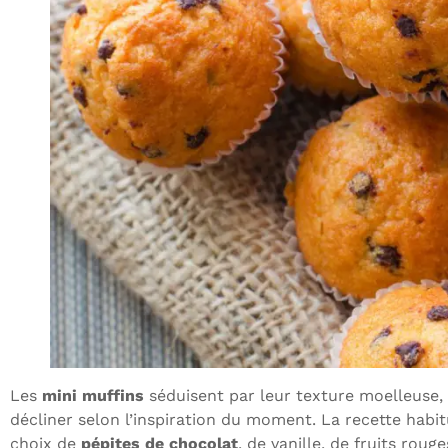
Les
mini muffins
séduisent par leur texture moelleuse, 
décliner selon l’inspiration du moment. La recette habitue
choix de
pépites de chocolat
, de vanille, de fruits rou