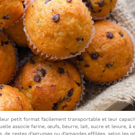
leur petit format facilement transportable et leur capaci
lle associe farine, œufs, beurre, lait, sucre et levure, à 
ges, de zestes d’agrumes ou d’amandes effilées, selon les 