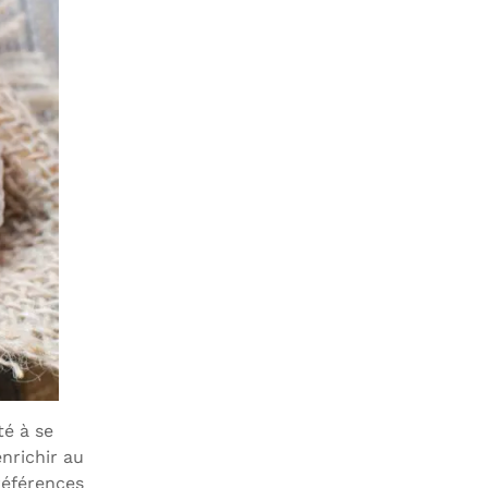
té à se
enrichir au
préférences