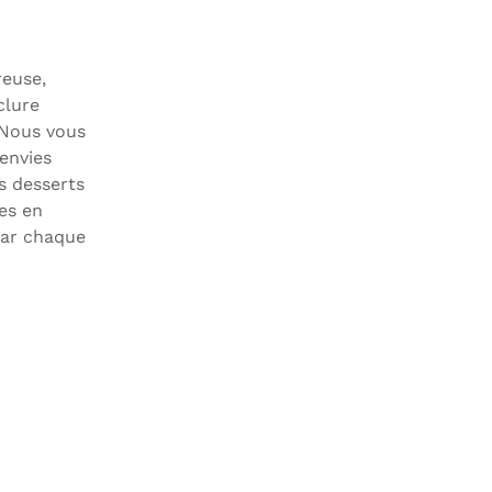
reuse,
clure
 Nous vous
envies
es desserts
res en
 car chaque