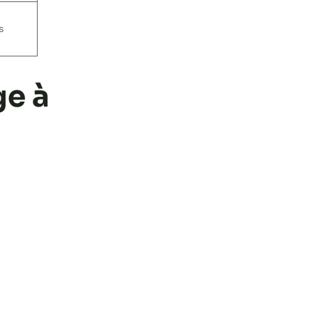
s
ge à