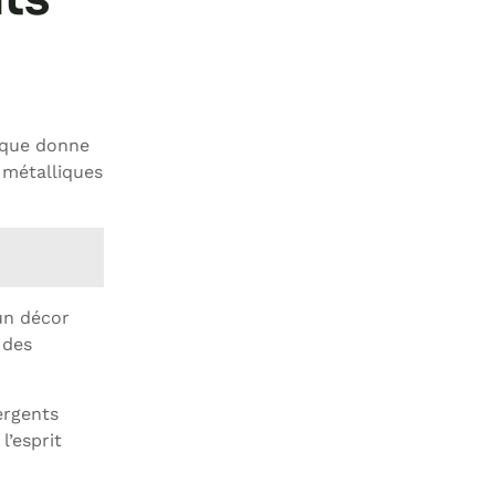
tique donne
 métalliques
un décor
 des
ergents
l’esprit