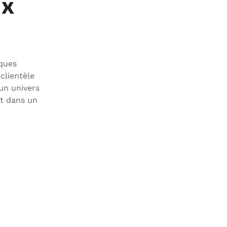
ix
iques
clientèle
un univers
ut dans un