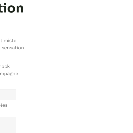
tion
timiste
e sensation
 rock
compagne
mées,
é