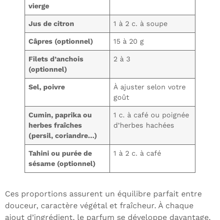
vierge
Jus de citron
1 à 2 c. à soupe
Câpres (optionnel)
15 à 20 g
Filets d’anchois
2 à 3
(optionnel)
Sel, poivre
À ajuster selon votre
goût
Cumin, paprika ou
1 c. à café ou poignée
herbes fraîches
d’herbes hachées
(persil, coriandre…)
Tahini ou purée de
1 à 2 c. à café
sésame (optionnel)
Ces proportions assurent un équilibre parfait entre
douceur, caractère végétal et fraîcheur. À chaque
ajout d’ingrédient, le parfum se développe davantage.