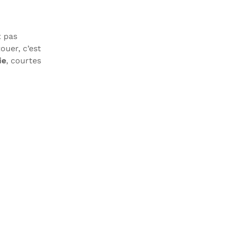
t pas
ouer, c’est
ie
, courtes